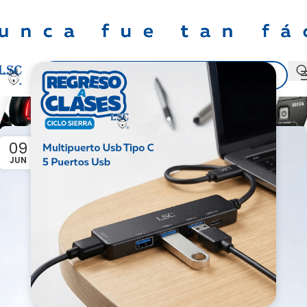
Posts by
CST LSC
09
JUN