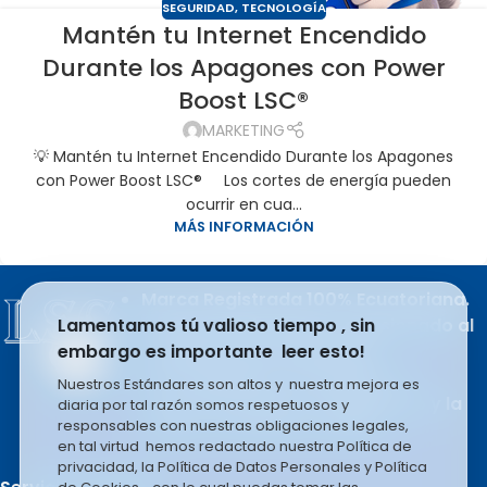
SEGURIDAD
,
TECNOLOGÍA
Mantén tu Internet Encendido
Durante los Apagones con Power
Boost LSC®
MARKETING
💡 Mantén tu Internet Encendido Durante los Apagones
con Power Boost LSC® Los cortes de energía pueden
ocurrir en cua...
MÁS INFORMACIÓN
Marca Registrada 100% Ecuatoriana.
Producto del esfuerzo apasionado al
Lamentamos tú valioso tiempo , sin
trabajo de sus integrantes.
embargo es importante leer esto!
LSC COMPANY S.A se rige en la
Nuestros Estándares son altos y nuestra mejora es
filosofía basada en el liderazgo y la
diaria por tal razón somos respetuosos y
responsables con nuestras obligaciones legales,
mejora constante e infinita.
en tal virtud hemos redactado nuestra Política de
privacidad, la Política de Datos Personales y Política