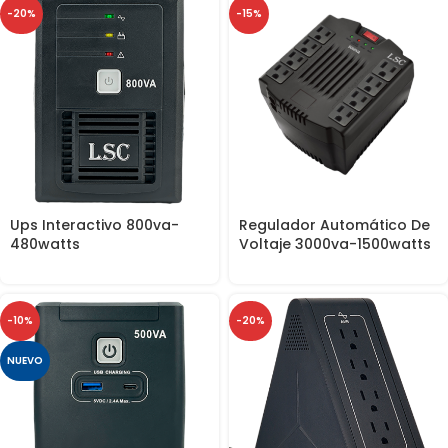
-20%
-15%
Ups Interactivo 800va-
Regulador Automático De
480watts
Voltaje 3000va-1500watts
-10%
-20%
NUEVO