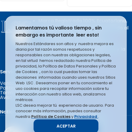
Marca Registrada 100% Ecuatoriana.
Producto del esfuerzo apasionado al
Lamentamos tú valioso tiempo , sin
trabajo de sus integrantes.
embargo es importante leer esto!
LSC COMPANY S.A se rige en la
Nuestros Estándares son altos y nuestra mejora es
filosofía basada en el liderazgo y la
diaria por tal razón somos respetuosos y
responsables con nuestras obligaciones legales,
mejora constante e infinita.
en tal virtud hemos redactado nuestra Política de
privacidad, la Política de Datos Personales y Política
Servicio al Cliente.
de Cookies , con lo cual puedas tomar las
decisiones informadas cuando uses nuestros Sitios
Ventas por Mayor
Web LSC . Deseamos poner en tu conocimiento el
Políticas de Garantía
uso cookies para recopilar información sobre tu
Términos y Condiciones
interacción con nuestro sitios web, analizamos
Aviso Legal
métricas.
LSC desea mejorar tú experiencia de usuario. Para
conocer más información, puedes consultar
Noticias Recientes
nuestra
Política de Cookies
y
Privacidad
.
Copyright © 2026 LSC COMPANY.
ACEPTAR
Todos los derechos reservados.