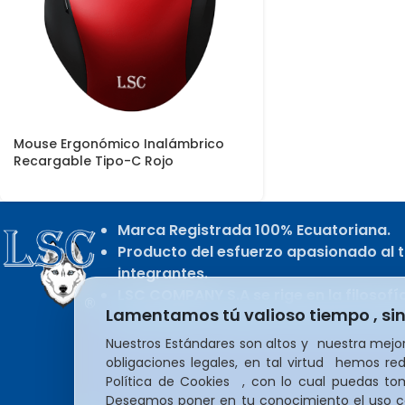
Mouse Ergonómico Inalámbrico
Recargable Tipo-C Rojo
Marca Registrada 100% Ecuatoriana.
Producto del esfuerzo apasionado al t
integrantes.
LSC COMPANY S.A se rige en la filosofí
Lamentamos tú valioso tiempo , si
liderazgo y la mejora constante e infin
Nuestros Estándares son altos y nuestra mejor
obligaciones legales, en tal virtud hemos red
Política de Cookies , con lo cual puedas t
Deseamos poner en tu conocimiento el uso coo