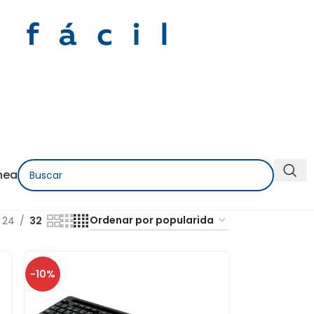
nea
24
32
-10%