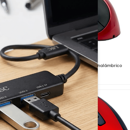
o Oficina Teclado
Mouse Ergonómico Inalámbrico
Recargable
-15%