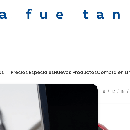
as
Precios Especiales
Nuevos Productos
Compra en Lí
Show
9
12
18