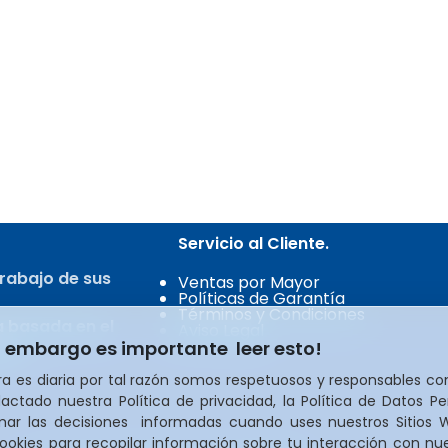
Servicio al Cliente.
rabajo de sus
Ventas por Mayor
Políticas de Garantía
Términos y Condiciones
a basada en el
Aviso Legal
n embargo es importante leer esto!
ita.
a es diaria por tal razón somos respetuosos y responsables co
actado nuestra Política de privacidad, la Política de Datos Pe
omar las decisiones informadas cuando uses nuestros Sitios
kies para recopilar información sobre tu interacción con nues