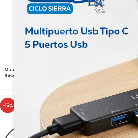
Mouse Ergonómico Inalámbrico
Combo Alámbric
Recargable Tipo-C
Y Mouse
-15%