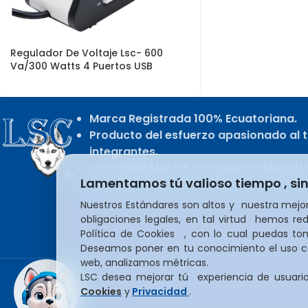
Regulador De Voltaje Lsc- 600
Va/300 Watts 4 Puertos USB
Marca Registrada 100% Ecuatoriana.
Producto del esfuerzo apasionado al t
integrantes.
LSC COMPANY S.A se rige en la filosofí
Lamentamos tú valioso tiempo , si
liderazgo y la mejora constante e infin
Nuestros Estándares son altos y nuestra mejor
obligaciones legales, en tal virtud hemos red
Política de Cookies , con lo cual puedas t
Deseamos poner en tu conocimiento el uso coo
web, analizamos métricas.
LSC desea mejorar tú experiencia de usuari
Cookies
y
Privacidad
.