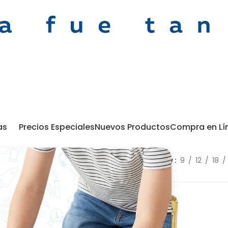
as
Precios Especiales
Nuevos Productos
Compra en Lí
Show
9
12
18