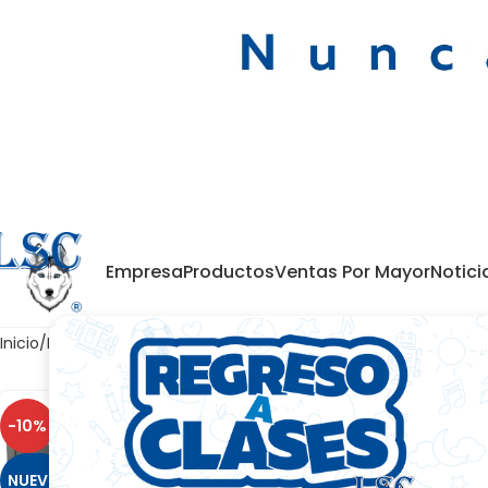
Empresa
Productos
Ventas Por Mayor
Notici
Inicio
Protección Eléctrica
-10%
-20%
NUEVO
NUEVO