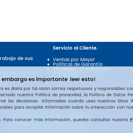
Servicio al Cliente.
rabajo de sus
Ventas por Mayor
Políticas de Garantía
Términos y Condiciones
a basada en el
Aviso Legal
n embargo es importante leer esto!
ita.
a es diaria por tal razón somos respetuosos y responsables co
actado nuestra Política de privacidad, la Política de Datos Pe
omar las decisiones informadas cuando uses nuestros Sitios
kies para recopilar información sobre tu interacción con nues
Copyright © 2026 LSC COMPANY.
o. Para conocer más información, puedes consultar nuestra
P
Todos los derechos reservados.