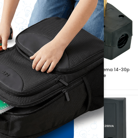
De 12v-2 Amp
Enchufe Industrial Nema 14-30p
125v-250v 30A Cobre
-12%
NUEVO