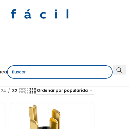
nea
24
32