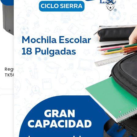
Regulador Automático De Voltaje
Cable De Poder 
TK5000va-2500watts