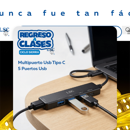
MANGUERAS Y CINTAS LED
Mangueras Led
0
webmaster
On octubre 19, 2023
APLICACIONES Y USOS.
Las mangueras Led pueden ser usadas en:
Fachadas, Escaleras, Pilares, Arcos, Palmeras, Árboles, Plantas,
Jardines, Anuncios Luminosos, Bares, Restaurantes, Hoteles o
para resaltar contornos de objetos, paredes, techos y
decoración en general temática o especifica bajo diseño, etc.A
continuación podemos observar fotos de la variedad de usos.