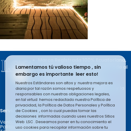
Marca Registrada 100% Ecuatoriana.
Producto del esfuerzo apasionado al
Lamentamos tú valioso tiempo , sin
trabajo de sus integrantes.
embargo es importante leer esto!
LSC COMPANY S.A se rige en la
Nuestros Estándares son altos y nuestra mejora es
filosofía basada en el liderazgo y la
diaria por tal razón somos respetuosos y
responsables con nuestras obligaciones legales,
mejora constante e infinita.
en tal virtud hemos redactado nuestra Política de
privacidad, la Política de Datos Personales y Política
Servicio al Cliente.
de Cookies , con lo cual puedas tomar las
decisiones informadas cuando uses nuestros Sitios
Ventas por Mayor
Web LSC . Deseamos poner en tu conocimiento el
Políticas de Garantía
uso cookies para recopilar información sobre tu