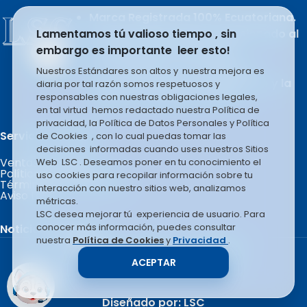
Marca Registrada 100% Ecuatoriana.
Lamentamos tú valioso tiempo , sin
Producto del esfuerzo apasionado al
embargo es importante leer esto!
trabajo de sus integrantes.
LSC COMPANY S.A se rige en la
Nuestros Estándares son altos y nuestra mejora es
filosofía basada en el liderazgo y la
diaria por tal razón somos respetuosos y
responsables con nuestras obligaciones legales,
mejora constante e infinita.
en tal virtud hemos redactado nuestra Política de
privacidad, la Política de Datos Personales y Política
Servicio al Cliente.
de Cookies , con lo cual puedas tomar las
decisiones informadas cuando uses nuestros Sitios
Ventas por Mayor
Web LSC . Deseamos poner en tu conocimiento el
Políticas de Garantía
uso cookies para recopilar información sobre tu
Términos y Condiciones
interacción con nuestro sitios web, analizamos
Aviso Legal
métricas.
LSC desea mejorar tú experiencia de usuario. Para
conocer más información, puedes consultar
Noticias Recientes
nuestra
Política de Cookies
y
Privacidad
.
Copyright © 2026 LSC COMPANY.
ACEPTAR
Todos los derechos reservados.
Diseñado por: LSC