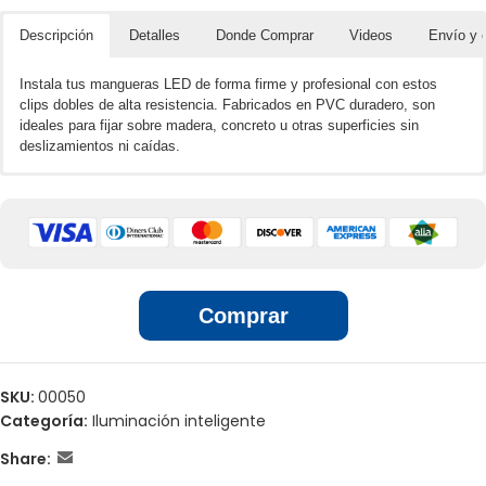
Descripción
Detalles
Donde Comprar
Videos
Envío y 
Instala tus mangueras LED de forma firme y profesional con estos
clips dobles de alta resistencia. Fabricados en PVC duradero, son
ideales para fijar sobre madera, concreto u otras superficies sin
deslizamientos ni caídas.
🌐📲 Ventas por unidades en línea
Material PVC.
Paquete de 10 unidades : perfectos para proyectos medianos o
grandes.
🏢 Ventas por unidades en locales
Ligero y fácil de usar.
Sujeta a la manguera LED sobre superficies de madera o concreto.
Comprar
SKU:
00050
Categoría:
Iluminación inteligente
Share: