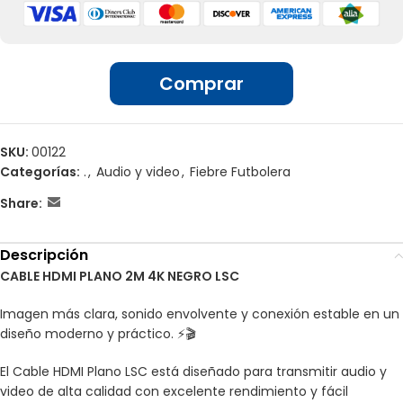
vídeo y audio
Ofrece una transmisión de alta calidad 4K
🏢 Ventas por unidades en locales
Disfrute de la máxima calidad de imagen y sonido
Ideal para conectar tus dispositivos de manera simple y
Comprar
sencilla.
Podrás transferir tu audio y video en pocos pasos.
Longitud cable 2 mts. Color negro
HDMI tipo plano
SKU:
00122
Mayor ancho de banda; HDMI 2.0 puede transmitir hasta
18 Gbps de datos
Categorías:
.
,
Audio y video
,
Fiebre Futbolera
Usos:
Podemos conectar TV HD , LCD, plasma, consolas,
Share:
proyectores por HDMI. Compatible con todos los dispositivos
HDMI, incluyendo reproductores Blu-ray, Fire TV, Apple TV,
portátiles, etc.
Descripción
CABLE HDMI PLANO 2M 4K NEGRO LSC
Imagen más clara, sonido envolvente y conexión estable en un
diseño moderno y práctico. ⚡🎬
El Cable HDMI Plano LSC está diseñado para transmitir audio y
video de alta calidad con excelente rendimiento y fácil