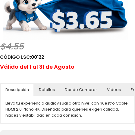
$4.55
CÓDIGO LSC:00122
Válido del 1 al 31 de Agosto
Descripción
Detalles
Donde Comprar
Videos
En
Lleva tu experiencia audiovisual a otro nivel con nuestro Cable
HDMI 2.0 Plano 4K. Diseñado para quienes exigen calidad,
nitidez y estabilidad en cada conexión.
🌐📲 Ventas por unidades en línea
HDMI 2.0 está diseñado para mejorar la experiencia de