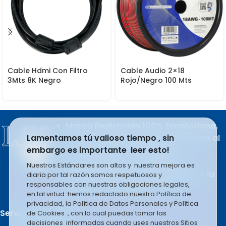
Cable Hdmi Con Filtro
Cable Audio 2×18
3Mts 8K Negro
Rojo/Negro 100 Mts
Marca Registrada 100% Ecuatoriana.
Lamentamos tú valioso tiempo , sin
Producto del esfuerzo apasionado al
embargo es importante leer esto!
trabajo de sus integrantes.
LSC COMPANY S.A se rige en la
Nuestros Estándares son altos y nuestra mejora es
filosofía basada en el liderazgo y la
diaria por tal razón somos respetuosos y
responsables con nuestras obligaciones legales,
mejora constante e infinita.
en tal virtud hemos redactado nuestra Política de
privacidad, la Política de Datos Personales y Política
Servicio al Cliente.
de Cookies , con lo cual puedas tomar las
decisiones informadas cuando uses nuestros Sitios