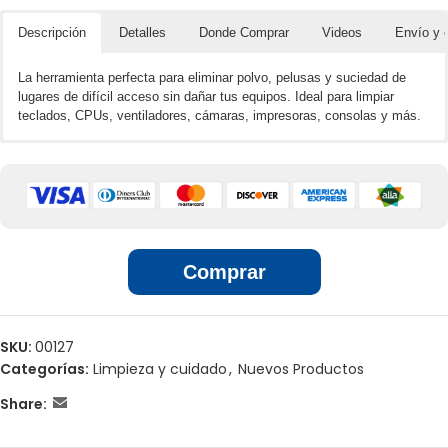
Descripción
Detalles
Donde Comprar
Videos
Envío y 
La herramienta perfecta para eliminar polvo, pelusas y suciedad de
lugares de difícil acceso sin dañar tus equipos. Ideal para limpiar
teclados, CPUs, ventiladores, cámaras, impresoras, consolas y más.
🌐📲 Ventas por unidades en línea
No contamina el medio ambiente
Ideal para cualquier operación de limpieza
Perfecto para remover suciedad
🏢 Ventas por unidades en locales
Para tableros y tarjetas electrónicas
Para cualquier componente electrónico
Expulsa aire a presión con tal potencia que ayuda a quitar todo el
Comprar
polvo incrustado en el hardware
Permite acceso fácil en zonas difíciles
SKU:
00127
Categorías:
Limpieza y cuidado
,
Nuevos Productos
Share: