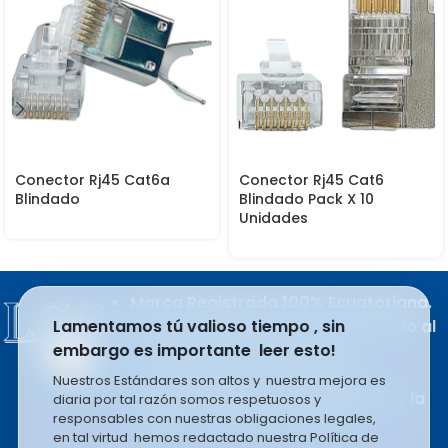
Conector Rj45 Cat6a
Conector Rj45 Cat6
Blindado
Blindado Pack X 10
Unidades
Marca Registrada 100% Ecuatoriana.
Lamentamos tú valioso tiempo , sin
Producto del esfuerzo apasionado al
embargo es importante leer esto!
trabajo de sus integrantes.
LSC COMPANY S.A se rige en la
Nuestros Estándares son altos y nuestra mejora es
filosofía basada en el liderazgo y la
diaria por tal razón somos respetuosos y
responsables con nuestras obligaciones legales,
mejora constante e infinita.
en tal virtud hemos redactado nuestra Política de