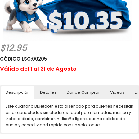
$12.95
CÓDIGO LSC:00205
Válido del 1 al 31 de Agosto
Descripción
Detalles
Donde Comprar
Videos
En
Este audífono Bluetooth está diseñado para quienes necesitan
estar conectados sin ataduras. Ideal para llamadas, música y
trabajo diario, combina un diseño ligero, buena calidad de
audio y conectividad rápida con un solo toque.
🌐📲 Ventas por unidades en línea