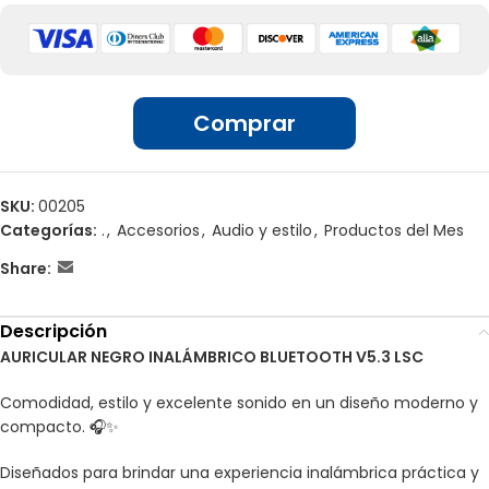
Bluetooth 5.3:
conexión rápida y estable.
Autonomía:
Reproducción de música durante 2-3 horas y
5 horas de carga.
🏢 Ventas por unidades en locales
Tiempo de carga:
Solo 2 horas para una carga completa.
Sonido de alta definición.
Comprar
Diseño compacto y liviano:
cómodo para llevarlo todo el
día.
Tamaño compacto:
Potente rendimiento en un diseño
pequeño y cómodo.
SKU:
00205
Categorías:
.
,
Accesorios
,
Audio y estilo
,
Productos del Mes
Share:
Descripción
AURICULAR NEGRO INALÁMBRICO BLUETOOTH V5.3 LSC
Comodidad, estilo y excelente sonido en un diseño moderno y
compacto. 🎧✨
Diseñados para brindar una experiencia inalámbrica práctica y