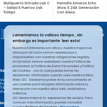
Multipuerto Entrada Usb C
Pantalla Amazon Echo
– Salida 5 Puertos Usb
Show 5 2dA Generación
5Gbps
Con Alexa
Marca Registrada 100% Ecuatoriana.
Lamentamos tú valioso tiempo , sin
Producto del esfuerzo apasionado al
embargo es importante leer esto!
trabajo de sus integrantes.
LSC COMPANY S.A se rige en la
Nuestros Estándares son altos y nuestra mejora es
filosofía basada en el liderazgo y la
diaria por tal razón somos respetuosos y
responsables con nuestras obligaciones legales,
mejora constante e infinita.
en tal virtud hemos redactado nuestra Política de
privacidad, la Política de Datos Personales y Política
Servicio al Cliente.
de Cookies , con lo cual puedas tomar las
decisiones informadas cuando uses nuestros Sitios
Ventas por Mayor
Web LSC . Deseamos poner en tu conocimiento el
Políticas de Garantía
uso cookies para recopilar información sobre tu
Términos y Condiciones
interacción con nuestro sitios web, analizamos
Aviso Legal
métricas.
LSC desea mejorar tú experiencia de usuario. Para
conocer más información, puedes consultar
Noticias Recientes
nuestra
Política de Cookies
y
Privacidad
.