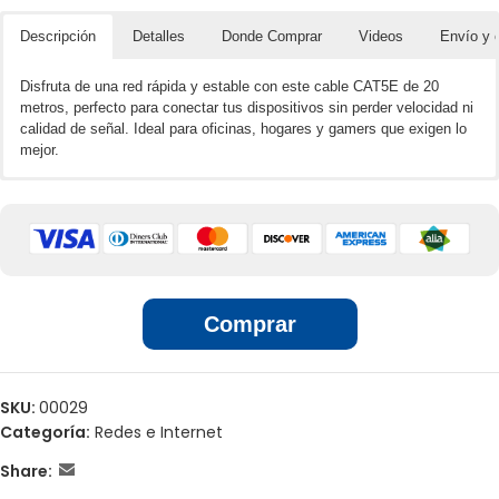
Descripción
Detalles
Donde Comprar
Videos
Envío y 
Disfruta de una red rápida y estable con este cable CAT5E de 20
metros, perfecto para conectar tus dispositivos sin perder velocidad ni
calidad de señal. Ideal para oficinas, hogares y gamers que exigen lo
mejor.
🌐📲 Ventas por unidades en línea
Frecuencia: Hasta 100 MHz
Conectores: RJ45 en ambos extremos
Aplicación Computadores, Routers, Switchs, Cámaras, Teléfonos
🏢 Ventas por unidades en locales
IP o cualquier equipo que tenga puertos RJ-45
Velocidad de transmisión de 1000 Mbps
Comprar
SKU:
00029
Categoría:
Redes e Internet
Share: