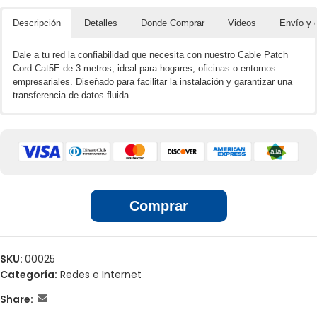
Descripción
Detalles
Donde Comprar
Videos
Envío y 
Dale a tu red la confiabilidad que necesita con nuestro Cable Patch
Cord Cat5E de 3 metros, ideal para hogares, oficinas o entornos
empresariales. Diseñado para facilitar la instalación y garantizar una
transferencia de datos fluida.
🌐📲 Ventas por unidades en línea
Frecuencia: Hasta 100 MHz
Conectores: RJ45 en ambos extremos
Aplicación Computadores, Routers, Switchs, Cámaras, Teléfonos
🏢 Ventas por unidades en locales
IP o cualquier equipo que tenga puertos RJ-45
Velocidad de transmisión de 1000 Mbps
Comprar
SKU:
00025
Categoría:
Redes e Internet
Share: