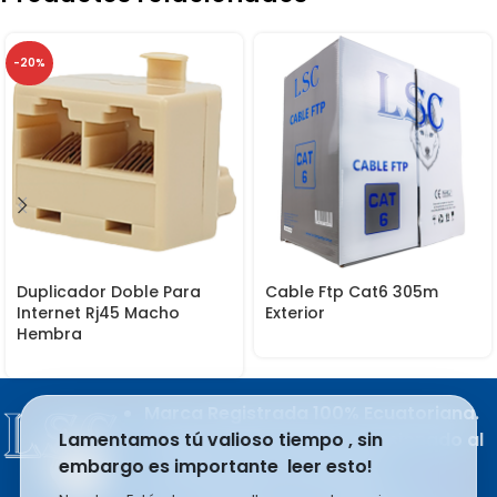
-20%
Duplicador Doble Para
Cable Ftp Cat6 305m
Internet Rj45 Macho
Exterior
Hembra
Marca Registrada 100% Ecuatoriana.
Producto del esfuerzo apasionado al
Lamentamos tú valioso tiempo , sin
trabajo de sus integrantes.
embargo es importante leer esto!
LSC COMPANY S.A se rige en la