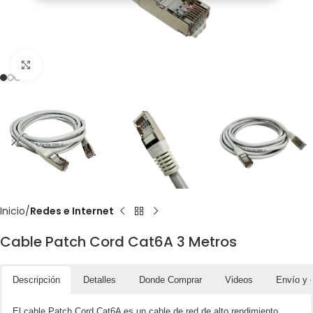
Click to enlarge
Inicio
Redes e Internet
Cable Patch Cord Cat6A 3 Metros
Descripción
Detalles
Donde Comprar
Videos
Envío y 
El cable Patch Cord Cat6A es un cable de red de alto rendimiento