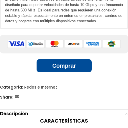
diseñado para soportar velocidades de hasta 10 Gbps y una frecuencia
de hasta 500 MHz. Es ideal para redes que requieren una conexión
estable y rápida, especialmente en entornos empresariales, centros de
datos y hogares con múltiples dispositivos conectados.
🌐📲 Ventas por unidades en línea
Velocidad y ancho de banda:
Soporta 10 Gbps, con un ancho de
banda de hasta 500 MHz.
Conectores RJ45 blindados:
Alta calidad, compatibles con equipos
🏢 Ventas por unidades en locales
estándar.
Construcción robusta:
Con conductores de cobre 100% puro para
una mejor transmisión de datos.
Comprar
Aplicaciones:
Redes de alto rendimiento en empresas y oficinas,
Servidores, centros de datos y conexiones de backbone. Streaming en
4K/8K, juegos en línea y videoconferencias sin interrupciones.
Sistemas de videovigilancia y domótica.
Categoría:
Redes e Internet
Share:
Descripción
CARACTERÍSTICAS