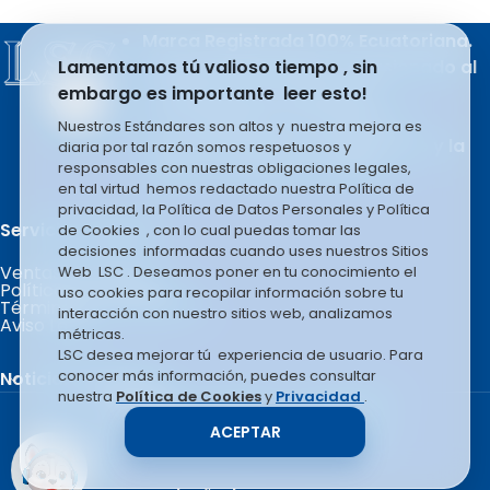
Marca Registrada 100% Ecuatoriana.
Lamentamos tú valioso tiempo , sin
Producto del esfuerzo apasionado al
embargo es importante leer esto!
trabajo de sus integrantes.
LSC COMPANY S.A se rige en la
Nuestros Estándares son altos y nuestra mejora es
filosofía basada en el liderazgo y la
diaria por tal razón somos respetuosos y
responsables con nuestras obligaciones legales,
mejora constante e infinita.
en tal virtud hemos redactado nuestra Política de
privacidad, la Política de Datos Personales y Política
Servicio al Cliente.
de Cookies , con lo cual puedas tomar las
decisiones informadas cuando uses nuestros Sitios
Ventas por Mayor
Web LSC . Deseamos poner en tu conocimiento el
Políticas de Garantía
uso cookies para recopilar información sobre tu
Términos y Condiciones
interacción con nuestro sitios web, analizamos
Aviso Legal
métricas.
LSC desea mejorar tú experiencia de usuario. Para
conocer más información, puedes consultar
Noticias Recientes
nuestra
Política de Cookies
y
Privacidad
.
Copyright © 2026 LSC COMPANY.
ACEPTAR
Todos los derechos reservados.