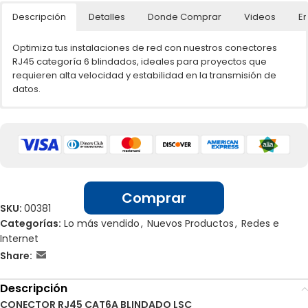
Descripción
Detalles
Donde Comprar
Videos
En
Optimiza tus instalaciones de red con nuestros conectores
RJ45 categoría 6 blindados, ideales para proyectos que
requieren alta velocidad y estabilidad en la transmisión de
datos.
🌐📲 Ventas por unidades en línea
Transmisión de datos de alta velocidad: Ideales para redes
Gigabit Ethernet y superiores.
Blindaje metálico integrado: Protección efectiva contra
🏢 Ventas por unidades en locales
interferencias electromagnéticas (EMI), garantizando mayor
estabilidad en entornos exigentes.
Comprar
Alta compatibilidad: Funciona perfectamente con cables
SKU:
00381
UTP/STP categoría 6 en sistemas de cableado estructurado.
Categorías:
Compacto y portátil: perfecto para oficinas pequeñas,
Lo más vendido
,
Nuevos Productos
,
Redes e
hogares o espacios donde no se puede instalar
Internet
infraestructura adicional.
Share:
Calidad profesional: Fabricados con materiales resistentes
que aseguran durabilidad y una conexión segura a largo
Descripción
plazo.
CONECTOR RJ45 CAT6A BLINDADO LSC