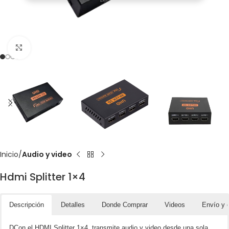
Click to enlarge
Inicio
Audio y video
Hdmi Splitter 1×4
Descripción
Detalles
Donde Comprar
Videos
Envío y 
DCon el HDMI Splitter 1×4, transmite audio y video desde una sola