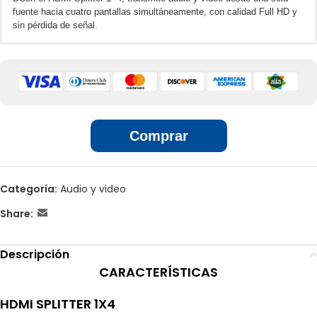
fuente hacia cuatro pantallas simultáneamente, con calidad Full HD y
sin pérdida de señal.
🌐📲 Ventas por unidades en línea
Reparte señal HDMI a 4 salidas al instante
Resolución Full HD 1080p nítida y sin interrupciones
Instalación Plug & Play – sin complicaciones
🏢 Ventas por unidades en locales
Ideal para exposiciones, puntos de venta, aulas, oficinas o
eventos
Comprar
Categoría:
Audio y video
Share:
Descripción
CARACTERÍSTICAS
HDMI SPLITTER 1X4