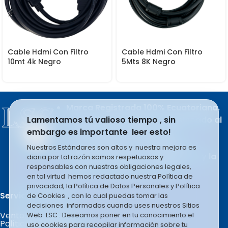
Cable Hdmi Con Filtro
Cable Hdmi Con Filtro
10mt 4k Negro
5Mts 8K Negro
Marca Registrada 100% Ecuatoriana.
Lamentamos tú valioso tiempo , sin
Producto del esfuerzo apasionado al
embargo es importante leer esto!
trabajo de sus integrantes.
LSC COMPANY S.A se rige en la
Nuestros Estándares son altos y nuestra mejora es
filosofía basada en el liderazgo y la
diaria por tal razón somos respetuosos y
responsables con nuestras obligaciones legales,
mejora constante e infinita.
en tal virtud hemos redactado nuestra Política de
privacidad, la Política de Datos Personales y Política
Servicio al Cliente.
de Cookies , con lo cual puedas tomar las
decisiones informadas cuando uses nuestros Sitios
Ventas por Mayor
Web LSC . Deseamos poner en tu conocimiento el
Políticas de Garantía
uso cookies para recopilar información sobre tu