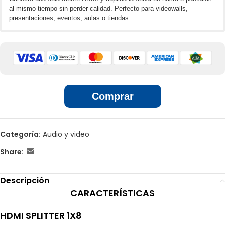
al mismo tiempo sin perder calidad. Perfecto para videowalls,
presentaciones, eventos, aulas o tiendas.
🌐📲 Ventas por unidades en línea
Distribuye señal HDMI a 8 salidas simultáneamente
Calidad de imagen Full HD 1080p
Plug & Play: instalación rápida y sin complicaciones
🏢 Ventas por unidades en locales
Alta compatibilidad con consolas, laptops, reproductores y más
Comprar
Categoría:
Audio y video
Share:
Descripción
CARACTERÍSTICAS
HDMI SPLITTER 1X8