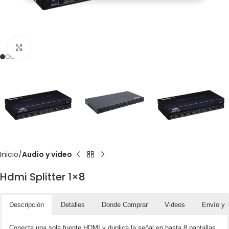
Click to enlarge
Inicio
Audio y video
Hdmi Splitter 1×8
Descripción
Detalles
Donde Comprar
Videos
Envío y 
Conecta una sola fuente HDMI y duplica la señal en hasta 8 pantallas