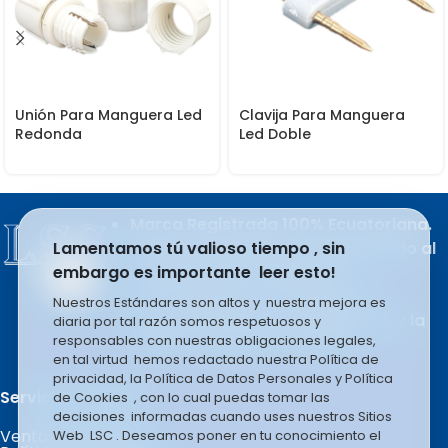
Unión Para Manguera Led
Clavija Para Manguera
Redonda
Led Doble
Marca Registrada 100% Ecuatoriana.
Lamentamos tú valioso tiempo , sin
Producto del esfuerzo apasionado al
embargo es importante leer esto!
trabajo de sus integrantes.
LSC COMPANY S.A se rige en la
Nuestros Estándares son altos y nuestra mejora es
filosofía basada en el liderazgo y la
diaria por tal razón somos respetuosos y
responsables con nuestras obligaciones legales,
mejora constante e infinita.
en tal virtud hemos redactado nuestra Política de
privacidad, la Política de Datos Personales y Política
Servicio al Cliente.
de Cookies , con lo cual puedas tomar las
decisiones informadas cuando uses nuestros Sitios
Ventas por Mayor
Web LSC . Deseamos poner en tu conocimiento el