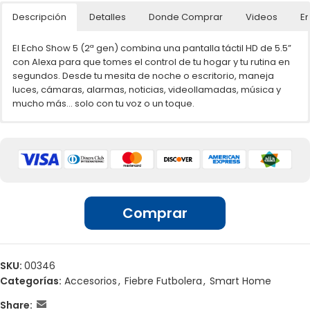
Descripción
Detalles
Donde Comprar
Videos
En
El Echo Show 5 (2ª gen) combina una pantalla táctil HD de 5.5”
con Alexa para que tomes el control de tu hogar y tu rutina en
segundos. Desde tu mesita de noche o escritorio, maneja
luces, cámaras, alarmas, noticias, videollamadas, música y
mucho más… solo con tu voz o un toque.
🌐📲 Ventas por unidades en línea
Pantalla HD táctil 5.5″ + cámara 2MP.
Controla tu casa inteligente con comandos simples.
Consulta el clima, agenda, noticias o tráfico en tiempo
🏢 Ventas por unidades en locales
real.
Reproduce tus series, películas o música favoritas.
Comprar
Convierte tu pantalla en un marco digital para tus
mejores recuerdos.
Privacidad garantizada con botón físico de apagado de
cámara y micrófono.
SKU:
00346
Categorías:
Accesorios
,
Fiebre Futbolera
,
Smart Home
Share: