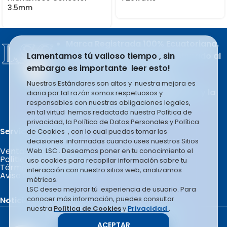
3.5mm
Marca Registrada 100% Ecuatoriana.
Lamentamos tú valioso tiempo , sin
Producto del esfuerzo apasionado al
embargo es importante leer esto!
trabajo de sus integrantes.
LSC COMPANY S.A se rige en la
Nuestros Estándares son altos y nuestra mejora es
filosofía basada en el liderazgo y la
diaria por tal razón somos respetuosos y
responsables con nuestras obligaciones legales,
mejora constante e infinita.
en tal virtud hemos redactado nuestra Política de
privacidad, la Política de Datos Personales y Política
Servicio al Cliente.
de Cookies , con lo cual puedas tomar las
decisiones informadas cuando uses nuestros Sitios
Ventas por Mayor
Web LSC . Deseamos poner en tu conocimiento el
Políticas de Garantía
uso cookies para recopilar información sobre tu
Términos y Condiciones
interacción con nuestro sitios web, analizamos
Aviso Legal
métricas.
LSC desea mejorar tú experiencia de usuario. Para
conocer más información, puedes consultar
Noticias Recientes
nuestra
Política de Cookies
y
Privacidad
.
Copyright © 2026 LSC COMPANY.
ACEPTAR