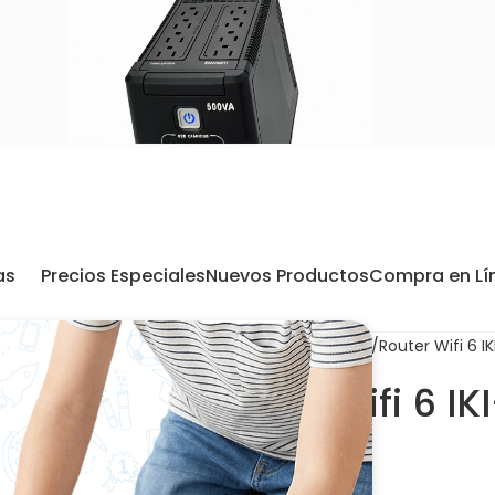
as
Precios Especiales
Nuevos Productos
Compra en Lí
Inicio
Redes e Internet
Router Wifi 6 
Router Wifi 6 
$42.85