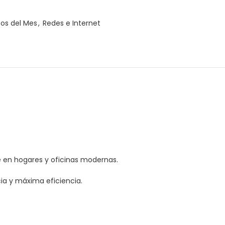
ño de doble núcleo brinda una velocidad de
os del Mes
,
Redes e Internet
ona un mejor funcionamiento.
te en hogares y oficinas modernas.
ia y máxima eficiencia.