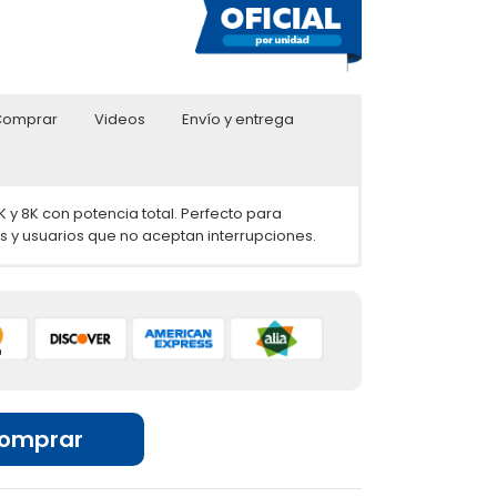
Comprar
Videos
Envío y entrega
K y 8K con potencia total. Perfecto para
es y usuarios que no aceptan interrupciones.
do más seguro en las contraseñas de Wi-Fi y
tenciales ataques, WPA3 mantendrá seguro su
ertos Gigabit, admite acceso con un ancho de
mforming:
Puede proporcionar cobertura Wi-Fi
 Wi-Fi y luego fortalece la señal en dirección
omprar
s calificados, funciona con nodos de la
YMESH para formar una red Mesh más amplia