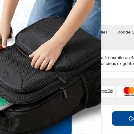
Incluye I.V.A
CÓDIGO LSC:00200
Descripción
Detalles
Donde 
Políticas de Garantía
Navega, juega, trabaja, transmite en 4
hogares inteligentes, oficinas exigent
🌐📲 Ventas por unidades en línea
Mayor seguridad WPA3:
Con un cifra
una protección más solida contra po
Wi-Fi
🏢 Ventas por unidades en locales
Conexión Gigabit:
Equipado con 4 pu
banda de hasta 1000Mbps
4 Antenas externas de 5 dBi + Bea
de primer rango, ubica los dispositivos
C
especifica del AP al cliente.
Red discrecional:
Al agregar más nodo
“misma familia” compatibles con EAS