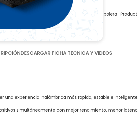
en cualquier momento.
SKU:
00200
Procesador de doble núcleo:
El dise
Categorías:
Fiebre Futbolera
,
Product
procesamiento más rápida y proporci
Share:
RIPCIÓN
DESCARGAR FICHA TECNICA Y VIDEOS
cer una experiencia inalámbrica más rápida, estable e inteligen
spositivos simultáneamente con mejor rendimiento, menor latenc